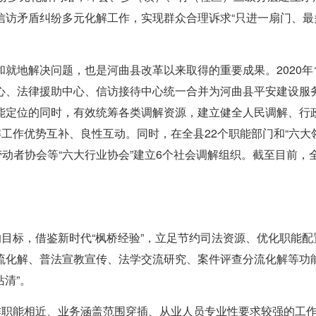
信访矛盾纠纷多元化解工作，实现群众合理诉求“只进一扇门、最
就地解决问题，也是河曲县改革以来取得的重要成果。2020年
、法律援助中心、信访接待中心统一合并为河曲县平安建设服务中
能定位的同时，有效统筹各类调解资源，建立健全人民调解、行政
工作优势互补、良性互动。同时，在全县22个职能部门和“六大领
动者协会等“六大行业协会”建立6个社会调解组织。截至目前，
的目标，借鉴新时代“枫桥经验”，立足节约司法资源、优化职能
流化解、普法宣教宣传、法学交流研究、案件评查分流化解等功能
站清”。
工作职能相近、业务涵盖范围穿插、从业人员专业性要求较强的工