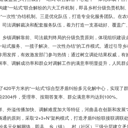
构建“一站式”联合解纷的六大工作机制，即县乡村分级负责机制
纷“一次性”办结机制。三是优化队伍，打造专业化服务团队。在农
、司法调解裁决和配套服务队伍，着力打造一支基础好、覆盖广
、乡镇调解靠前、司法裁判终局的分级负责原则，体现组织建设
“一站式服务、一揽子解决、一次性办结”的工作模式。通过引导乡
作用发挥，有效激发部门参与热情；通过树立调处结果权威，有
解率、调解成功率和群众对调解工作的满意率明显提升，人民群
了420平方米的“一站式”综合型矛盾纠纷多元化解中心，实现了群众
304件，受理率、按期答复率、群众满意率均达到100%。
、外溢传播加快、调解难度加大等特征，河曲县在创新和发展“3
的原则，采取“2+3+N”架构模式，打造矛盾纠纷联接联调联处
纠纷多元化解网络，即县、乡（镇）、村（社区）三级分层建立矛