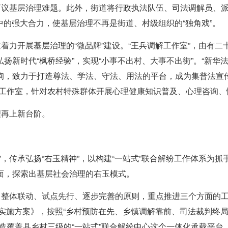
商议基层治理难题。此外，街道将行政执法队伍、司法调解员、派
中的强大合力，使基层治理不再是街道、村级组织的“独角戏”。
道着力开展基层治理的“微品牌”建设。“王兵调解工作室”，由有
扬新时代“枫桥经验”，实现“小事不出村、大事不出街”。“新华
询，致力于打造尊法、学法、守法、用法的平台，成为集普法宣
立工作室，针对农村特殊群体开展心理健康知识普及、心理咨询、
理再上新台阶。
”，传承弘扬“右玉精神”，以构建“一站式”联合解纷工作体系为
面，探索出基层社会治理的右玉模式。
计、整体联动、试点先行、逐步完善的原则，重点推进三个方面的
心实施方案》，按照“乡村预防在先、乡镇调解靠前、司法裁判终局
造覆盖县乡村三级的“一站式”联合解纷中心这个一体化承载平