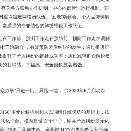
、有关各方联动协作机制、中心内部管理运行机制、部
村重点组建网格员队伍、“五老”劝解会、个人品牌调解
、素质强的专兼结合的解纷维稳工作队伍。
走在工作前、预测工作走在预防前、预防工作走在调解
村“三治融合”，有效预防矛盾纠纷的发生；通过推进维
效提升了矛盾纠纷的调处成功率；通过减轻群众解纷负
众的获得感、幸福感、安全感也显著增强。
办事“只进一门、只跑一地”。自2022年6月启动以
456”多元化解机制和人民调解传统优势的基础上，按
联化平台。横向建设“2”个中心，即县矛盾纠纷多元化
盾纠纷多元化解中心；全县域“N”个企事业单位分别确