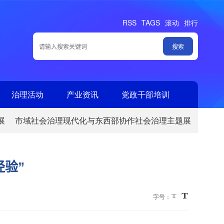
RSS
TAGS
滚动
排行
治理活动
产业资讯
党政干部培训
展
市域社会治理现代化与东西部协作社会治理主题展
验”
字号：