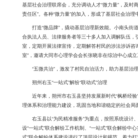
基层社会治理联席会，充分调动人才“微力量”，及时
责任区”。各种“微力量”的加入，形成了基层社会治理
打造“微品牌”，撬动基层治理新效能。小南头街
合执法人员、法律服务者等三十多人加入调解队伍，弘
室，定期开展法律宣传，定期解答村民的涉法涉诉咨
室”，邀请大同市心理学会会长张晓非在综治中心成
“五微共治”，激发了村民自治活力，助力基层治
朔州右玉“一站式”解纷“联动式”治理
近年来，朔州市右玉县坚持发展新时代“枫桥经验
理体系和治理能力建设，巩固当地和谐稳定的社会局
右玉县以“为民精准服务”为重点，按照系统设
设“一站式”联合解纷工作机制、“一站式”联合解纷中
式”联合解纷体系建设进行了顶层设计和规范，着力打