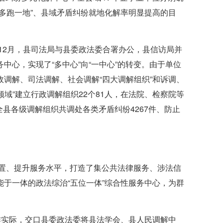
多跑一地”、县域矛盾纠纷就地化解率明显提高的目
12月，县司法局与县委政法委合署办公，县信访局并
心，实现了“多中心”向“一中心”的转变。由于单位
调解、司法调解、社会调解“四大调解组织”和诉调、
域”建立行政调解组织22个81人，在法院、检察院等
全县各级调解组织共调处各类矛盾纠纷4267件、防止
配置、提升服务水平，打造了集公共法律服务、涉法信
于一体的政法综治“五位一体”综合性服务中心，为群
作实际，交口县委政法委将县法学会、县人民调解中