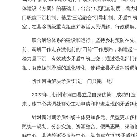
体建设《方案》的基础上，出台11项配套制度，着力
门职能下沉机制、基层“三治融合”引导机制、矛盾纠
室，在县乡两级重点组建并激活人民调解、行政调解
联合解纷体系的建设和运行，坚持乡村预防在先
前、调解工作走在激化前的“四前”工作思路，构建起
稳力量下沉，有效减少矛盾纠纷上交；通过强化部门
担，有效扼制矛盾的激化转化，使得全县矛盾纠纷调
忻州河曲解决矛盾“只进一门只跑一地”
2022年，忻州市河曲县立足自身优势，成功打造
来，该中心共调处群众主动申请和排查发现的矛盾纠纷2
针对新时期矛盾纠纷主体更加多元、类型更加多样
照统一规划、分步实施、资源整合、便民惠民、渠道畅通
解中心、县法院诉讼服务中心；纵向建立“3”级矛盾