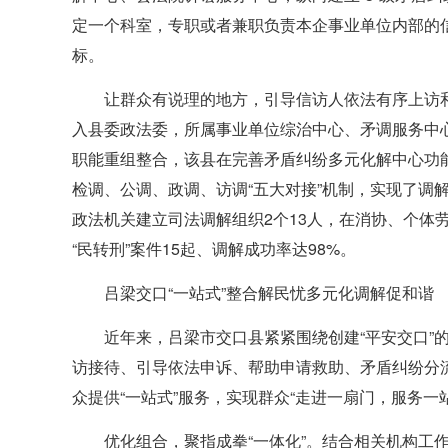
定一个科室，专职或者兼职负责本企事业单位内部的
标。
让群众有说理的地方，引导信访人依法有序上访和
入县委政法委，所属事业单位综治中心、矛调服务中心
职能重组整合，该县在完善矛盾纠纷多元化解中心功
检调、公调、政调、访调“五大对接”机制，实现了调解
政法机关建立司法调解组织2个13人，在消协、个体劳
“民转刑”案件15起、调解成功率达98%。
吕梁交口“一站式”整合解民忧多元化调解促和谐
近年来，吕梁市交口县紧紧围绕创建“平安交口”
访接待、引导依法申诉、帮助申请救助、矛盾纠纷分
众提供“一站式”服务，实现群众“走进一扇门，服务一
优化组合，聚指成拳“一体化”。结合相关机构