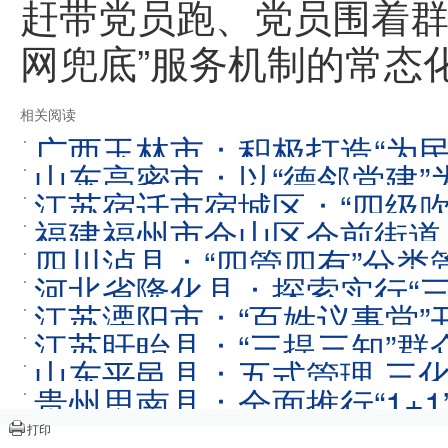
赶带党员跑、党员围着群
网兜底”服务机制的常态
相关阅读
广西玉林市：积极打造“为
山东高密市：以“德邻党建
江苏宿迁市宿城区：“四级吹
2023-07-11
福建福州市仓山区仓前街道
四川泸县：“四管四有”分类
河北省隆化县：探索实行“三
江苏溧阳市：“百姓议事堂”
江苏盱眙县：“三提三知”群
山东平邑县：五式管理 三
贵州思南县：全面推行“1+
打印
层治理新格局