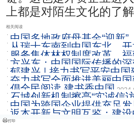
上都是对陌生文化的了解
相关阅读
中国多地政府母基金“迎新
从瑞士东南到中国东北，开放
服务集体林权制度改革，福
方兴东：中国国际传播的深
郁建兴 | 接力书写平安中
奋力书写全面推进美丽中国
倡全民阅读 建书香中国
2024-
石城创新机制擦亮“实诚信访
中国为跨国企业提供充足发
返本开新与文明互鉴：建设
打印
平新时代中国特色社会主义