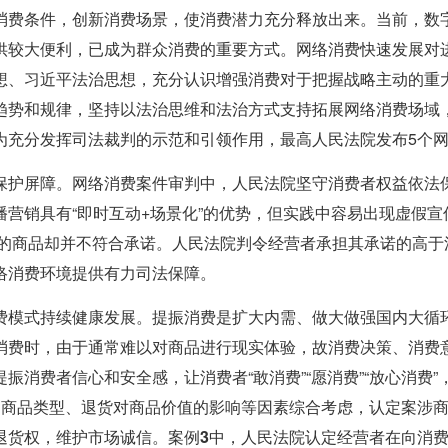
消费条件，创新消费场景，使消费潜力充分释放出来。当前，数
供较大便利，已成为群众消费的重要方式。网络消费快速发展对
想、习近平法治思想，充分认识增强消费对于把握战略主动的重
趋势和规律，坚持以法治思维和法治方式支持拓展网络消费场域
为充分发挥司法裁判的示范和引领作用，最高人民法院发布5个
保护屏障。
网络消费案件审判中，人民法院坚守消费者权益依法
营销具有“即时互动+场景化”的优势，但实践中容易出现虚假宣传
交付的商品却并不符合承诺。人民法院判令经营者承担其承诺的高于
络消费环境提供有力司法保障。
费模式持续健康发展。
提振消费是扩大内需、做大做强国内大循
消费时，由于通常难以对商品进行现实体验，故消费决策、消费
振消费者信心和安全感，让消费者“敢消费”“愿消费”“放心消费
的商品类型、退货对商品价值的影响等因素综合考虑，认定案涉
退货权，维护市场诚信。
案例3中，
人民法院认定经营者在向消