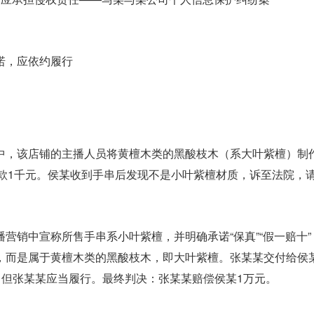
诺，应依约履行
中，该店铺的主播人员将黄檀木类的黑酸枝木（系大叶紫檀）制作
价款1千元。侯某收到手串后发现不是小叶紫檀材质，诉至法院，
营销中宣称所售手串系小叶紫檀，并明确承诺“保真”“假一赔十
，而是属于黄檀木类的黑酸枝木，即大叶紫檀。张某某交付给侯
，但张某某应当履行。最终判决：张某某赔偿侯某1万元。