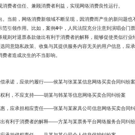
视消费者信任、兼顾消费者利益，实现网络消费良性运行。
向。
当前，网络消费新领域不断呈现，因消费而产生的新问题也
示范引领作用。比如，
案例4中，
人民法院充分注意到演唱会门
释规则对退票条款做出有利于消费者的解释，能够促使类似行业
勾选同意隐私政策、收集与其提供服务内容无关的用户信息，应
消费者造成次生的不当影响。
赔偿承诺，应依约履行
——侯某与张某某信息网络买卖合同纠纷
”权利，不应支持
——胡某与韩某等信息网络买卖合同纠纷案
优惠，应承担相应责任
——张某与某家具公司信息网络买卖合同
作出有利于消费者的解释
——方某与某票务平台网络服务合同纠
，应承担侵权责任
——马某与某公司个人信息保护纠纷案