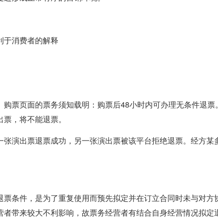
利于消费者的解释
。购票页面的票务须知载明：购票后48小时内可办理无条件退票
出票，将不能退票。
一张演出票退票成功，另一张演出票被该平台拒绝退票。经方某多
退票条件，是为了重复使用而预先拟定并在订立合同时未与对方
营者带来较大不利影响，故票务经营者有结合自身经营情况拟定