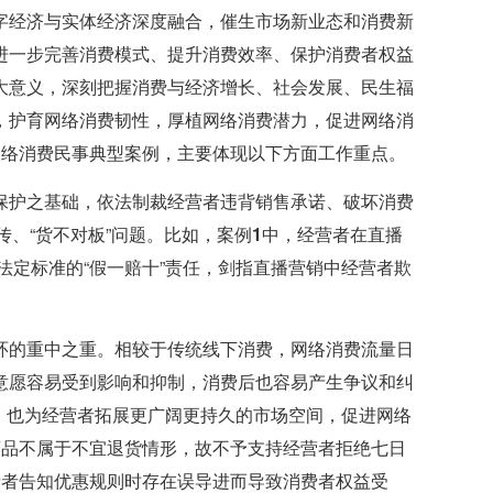
字经济与实体经济深度融合，催生市场新业态和消费新
进一步完善消费模式、提升消费效率、保护消费者权益
大意义，深刻把握消费与经济增长、社会发展、民生福
，护育网络消费韧性，厚植网络消费潜力，促进网络消
网络消费民事典型案例，主要体现以下方面工作重点。
保护之基础，依法制裁经营者违背销售承诺、破坏消费
、“货不对板”问题。比如，
案例1中，
经营者在直播
法定标准的“假一赔十”责任，剑指直播营销中经营者欺
环的重中之重。相较于传统线下消费，网络消费流量日
意愿容易受到影响和抑制，消费后也容易产生争议和纠
”，也为经营者拓展更广阔更持久的市场空间，促进网络
商品不属于不宜退货情形，故不予支持经营者拒绝七日
费者告知优惠规则时存在误导进而导致消费者权益受