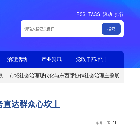
RSS
TAGS
滚动
排行
治理活动
产业资讯
党政干部培训
展
市域社会治理现代化与东西部协作社会治理主题展
务直达群众心坎上
字号：