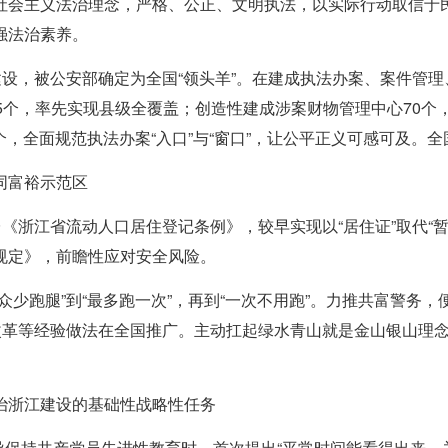
社会主义法治理念，严格、公正、文明执法，以实际行动取信于
强法治素养。
建设，被公安部确定为全国“领头羊”。在建成执法办案、案件管理
5个，率先实现县级全覆盖；创造性建成涉案财物管理中心70个
余个，全面规范执法办案“入口”与“窗口”，让公平正义可感可及。
同富裕示范区
台《浙江省流动人口居住登记条例》，较早实现以“居住证”取代“
规定》，前瞻性应对安全风险。
少跑腿”到“最多跑一次”，再到“一次不用跑”。力推共富警务，
成改革等经验做法在全国推广。主动扛起绿水青山就是金山银山理
治浙江建设的基础性战略性任务
指导保持共产党员先进性教育时，首次提出“平常时间能看得出来