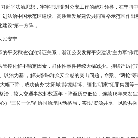
贯彻习近平法治思想，牢牢把握党对公安工作的绝对领导，在坚持
推进法治中国示范区建设、高质量发展建设共同富裕示范区作出积
建设“第一方阵”。
人民安宁
释的平安和法治的辩证关系，浙江公安发挥平安建设“主力军”作
头管控化解不稳定因素，群体性事件持续大幅减少。持续严厉打
、以治为基”，解决影响群众安全感的突出问题，命案、“两抢”
年大幅下降，成功侦办“太阳城”跨境赌博、缅北“明家”犯罪集团
全整治，较大交通事故起数逐年下降至历史低位，连续16年未发
治中心）“三位一体”的协同治理联动格局，实现“资源共享、风险