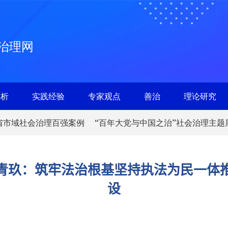
治理网
解析
实践经验
专家观点
善治
理论研究
省市域社会治理百强案例
“百年大党与中国之治”社会治理主题
青玖：筑牢法治根基坚持执法为民一体
设