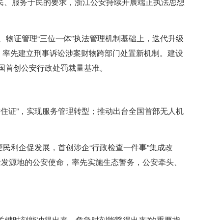
民、服务于民的要求，浙江公安持续开展端正执法思想
、物证管理“三位一体”执法管理机制基础上，迭代升级
，率先建立刑事诉讼涉案财物跨部门处置新机制。建设
全国首创公安行政处罚裁量基准。
暂住证”，实现服务管理转型；推动出台全国首部无人机
便民利企促发展，首创涉企“行政检查一件事”集成改
念发源地的公安使命，率先实施生态警务，公安牵头、
，关键时刻能冲得出来，危急时刻能豁得出来”的重要指