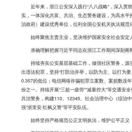
近年来，浙江公安深入践行“八八战略”，深入
实，一体深化共富、共治、生态警务建设，为高水平
治政府）建设优秀单位，位列全国公安机关执法规范化
始终聚焦主责主业，坚决维护国家安全社会安定
准确理解把握习近平同志在浙江工作期间深刻阐
持续夯实公安基层基础工作，做强社区警务，源
出违法犯罪，坚持“打防治并举，以防为主、以打为要
0.357的低位；电信网络诈骗犯罪立案数、案损数连
份之一。持续开展“三超一疲劳”“减量控大”等交通安
共治警务，构建110、12345、社会治理中心（综
强“浙里安·红枫义警”等平安队伍。
始终坚持严格规范公正文明执法，维护公平正义