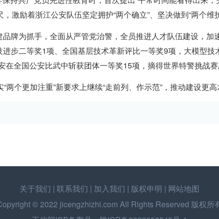
，激励着浙江公安队伍坚定拥护“两个确立”、坚决做到“两个维
党建品牌为抓手，全面从严管党治警，全员推进人才队伍建设，加
技进步二等奖1项、全国基层技术革新评比一等奖9项，大模型
江公安在全国公安比武中斩获团体一等奖15项，摘得世界特警挑战
“两个更加注重”新要求上继续“走前列、作示范”，推动建设更
关于我们
|
联系我们
|
加入我们
|
版权申明
|
网站地图
Copyright © 2022
jicengzhizhi.com
All Rights Reserved 版权所