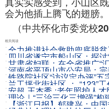
真实实感受到，小山区
会为他插上腾飞的翅膀
（
中共怀化市委党校20
相关阅读
全力推进社会救助兜底脱贫
四川省遂宁市船山区：探讨
甘肃省妇联：在全省推广“汇
作
河南省平顶山市公安局：完
2022-11-07
铁路院社区“访议定办评”
兰工坪北街社区 ： “123
安超 王杰秀 :老年照护人
理论｜“三治三化三增强”
【浙江日报】郁建兴：中国