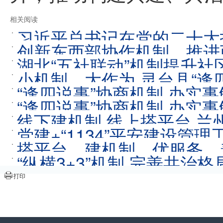
相关阅读
习近平总书记在党的二十大
创新东西部协作机制，推进
中国史、改革开放史、社会
湖北“五社联动”机制提升社
小机制、大作为 灵台县“逢
我的家乡——湖南省株
2023-02
“逢四说事”协商机制 办实
“逢四说事”协商机制 办实
线下建机制 线上搭平台 
党建+“1134”平安建设管
搭平台、建机制、优服务，
“纵横3+3”机制 完善共治格
打印