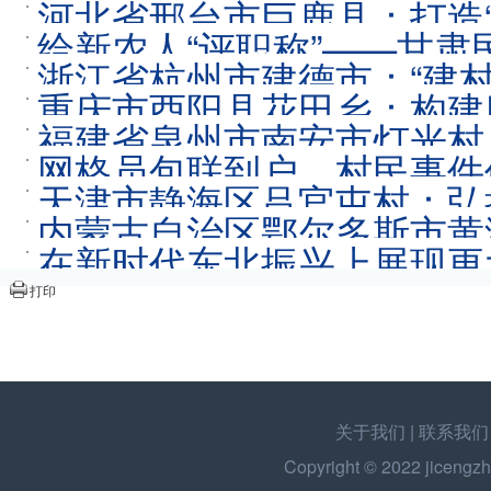
河北省邢台市巨鹿县：打造“
给新农人“评职称”——甘
浙江省杭州市建德市：“建
重庆市酉阳县花田乡：构建四
福建省泉州市南安市灯光村
网格员包联到户 村民事件
天津市静海区吕官屯村：弘
内蒙古自治区鄂尔多斯市黄海
2023-03-15
在新时代东北振兴上展现更
打印
关于我们
|
联系我们
Copyright © 2022
jicengzh