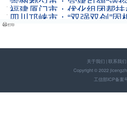
贵州都匀市：党建引领“请你
福建厦门市：优化组团帮扶
四川邛崃市：“双强双创”固
打印
码”
2023-07-05
关于我们
|
联系我们
Copyright © 2022
jicengzh
工信部ICP备案号：