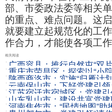
部、市委政法委等相关
的重点、难点问题。这
就要建立起规范化的工
作合力，才能使各项工
相关阅读
广西容县：推行自然屯“双片
重庆市荣昌区：探索以“小院
陕西商洛市：实施“归雁计
云南保山市：下好党建引领
江苏宿迁市宿城区：党建引领
山东乳山市：建设共富党建
河南焦作市：“民情地图”助
07-05