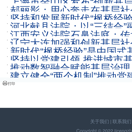
上海市金山区发布“创新基层
郝丽影：用心奔走在基层社
坚持和发展新时代“枫桥经
河北献县法院：以“三结合”
江西安义法院石鼻法庭：传承
辽宁大连加强和创新基层社
新时代“枫桥经验”是中国
坚持以党建引领 推进城市
推动数智融合赋能基层治理
建立健全“两个机制”推动
打印
关于我们
|
联系我们
Copyright © 2022
jicengzh